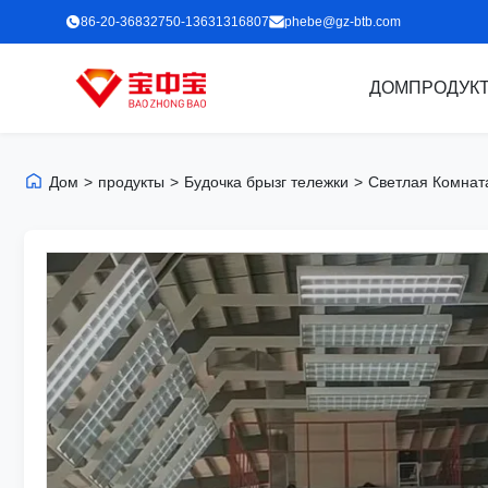
86-20-36832750-13631316807
phebe@gz-btb.com
ДОМ
ПРОДУК
Дом
>
продукты
>
Будочка брызг тележки
>
Светлая Комнат