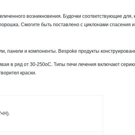
личенного возникновения. Будочки соответствующие для, 
 порошка. Смогите быть поставлено с циклонами спасения 
 панели и компоненты. Bespoke продукты конструированн
я в ряд от 30-250oC. Типы печи лечения включают серию/к
ворител краски.
×H).