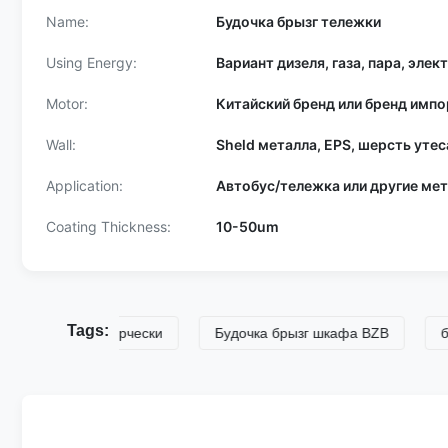
Name:
Будочка брызг тележки
Using Energy:
Вариант дизеля, газа, пара, элек
Motor:
Китайский бренд или бренд импо
Wall:
Sheld металла, EPS, шерсть утес
Application:
Автобус/тележка или другие ме
Coating Thickness:
10-50um
Tags:
и BZB коммерчески
Будочка брызг шкафа BZB
будочк