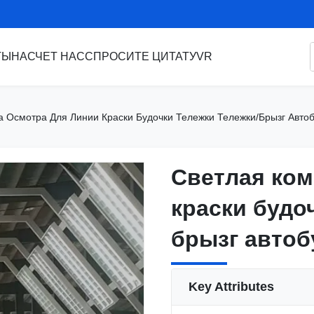
ТЫ
НАСЧЕТ НАС
СПРОСИТЕ ЦИТАТУ
VR
а Осмотра Для Линии Краски Будочки Тележки Тележки/брызг Авто
Светлая ком
Светлая ком
краски будо
краски будо
брызг автоб
брызг автоб
Key Attributes