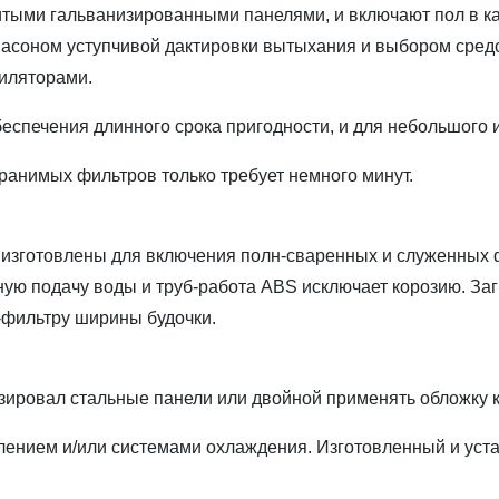
итыми гальванизированными панелями, и включают пол в 
апасоном уступчивой дактировки вытыхания и выбором сре
иляторами.
беспечения длинного срока пригодности, и для небольшого 
ранимых фильтров только требует немного минут.
ы изготовлены для включения полн-сваренных и служенных 
ую подачу воды и труб-работа ABS исключает корозию. З
-фильтру ширины будочки.
зировал стальные панели или двойной применять обложку 
плением и/или системами охлаждения. Изготовленный и ус