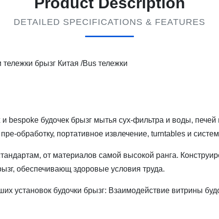
Product Description
DETAILED SPECIFICATIONS & FEATURES
 тележки брызг Китая /Bus тележки
bespoke будочек брызг мытья сух-фильтра и воды, печей и 
пре-обработку, портативное извлечение, turntables и сист
тандартам, от материалов самой высокой ранга. Конструир
рызг, обеспечивающ здоровые условия труда.
ших установок будочки брызг: Взаимодействие витрины буд