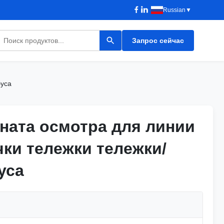
Russian
▼
Запрос сейчас
буса
ната осмотра для линии
ната осмотра для линии
чки тележки тележки/
чки тележки тележки/
уса
уса