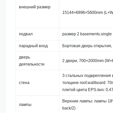
внешний размер
15144×6896×5600mm (L×W
подвал
размер 2 basements.single
парадный вход
Бортовая дверь открытия,
дверь
2 двери, 700×2000mm (W×H
деятельности
3 стальных подкрепления в
стена
толщине roof.wallboard: 
плитой цвета EPS.two: 0.4
Верхние лампы: лампы 18*4=
лампы
back/2)