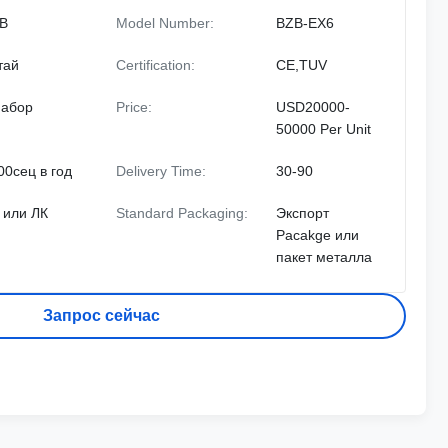
B
Model Number:
BZB-EX6
тай
Certification:
CE,TUV
набор
Price:
USD20000-
50000 Per Unit
00сец в год
Delivery Time:
30-90
 или ЛК
Standard Packaging:
Экспорт
Pacakge или
пакет металла
Запрос сейчас