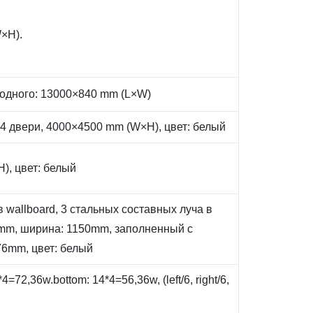
×H).
 одного: 13000×840 mm (L×W)
 4 двери, 4000×4500 mm (W×H), цвет: белый
), цвет: белый
 wallboard, 3 стальных составных луча в
70mm, ширина: 1150mm, заполненный с
76mm, цвет: белый
72,36w.bottom: 14*4=56,36w, (left/6, right/6,