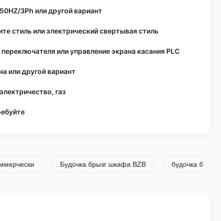
50HZ/3Ph или другой вариант
те стиль или электрический свертывая стиль
 переключателя или управление экрана касания PLC
на или другой вариант
 электричество, газ
ребуйте
ески
Будочка брызг шкафа BZB
будочка брызг шкафа