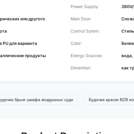
Power Supply:
380V/
трических или другого
Main Door:
Сложи
рта
Control Sytem:
Стиль
а PU для варианта
Color:
Белиз
таллические продукты
Energy Sources:
вода,
Dimention:
как т
а брызг шкафа воздушных судн
Будочка краски BZB коммерч