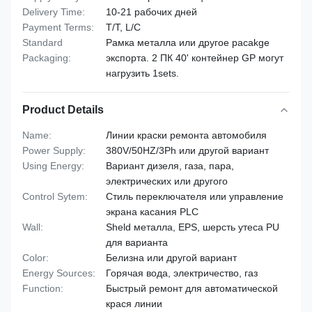
Delivery Time:
10-21 рабочих дней
Payment Terms:
T/T, L/C
Standard
Рамка металла или другое pacakge
Packaging:
экспорта. 2 ПК 40' контейнер GP могут
нагрузить 1sets.
Product Details
Name:
Линии краски ремонта автомобиля
Power Supply:
380V/50HZ/3Ph или другой вариант
Using Energy:
Вариант дизеля, газа, пара,
электрических или другого
Control Sytem:
Стиль переключателя или управление
экрана касания PLC
Wall:
Sheld металла, EPS, шерсть утеса PU
для варианта
Color:
Белизна или другой вариант
Energy Sources:
Горячая вода, электричество, газ
Function:
Быстрый ремонт для автоматической
крася линии