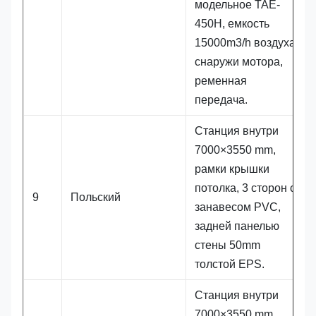
модельное TAE-
450H, емкость
15000m3/h воздуха,
снаружи мотора,
ременная
передача.
Станция внутри
7000×3550 mm,
рамки крышки
потолка, 3 сторон с
9
Польский
занавесом PVC,
задней панелью
стены 50mm
толстой EPS.
Станция внутри
7000×3550 mm,