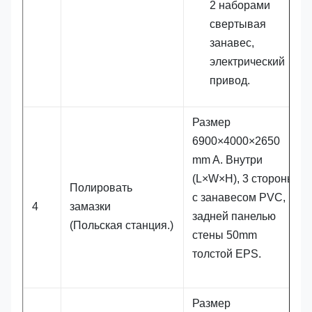
2 наборами
свертывая
занавес,
электрический
привод.
Размер
6900×4000×2650
mm A. Внутри
(L×W×H), 3 стороны
Полировать
с занавесом PVC,
4
замазки
задней панелью
(Польская станция.)
стены 50mm
толстой EPS.
Размер