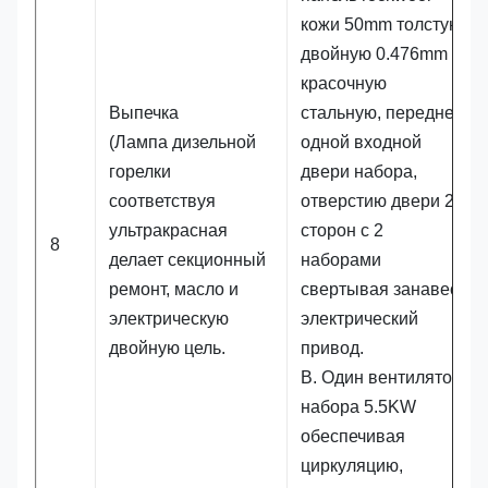
кожи 50mm толстую
двойную 0.476mm
красочную
Выпечка
стальную, переднее
(Лампа дизельной
одной входной
горелки
двери набора,
соответствуя
отверстию двери 2
ультракрасная
сторон с 2
8
делает секционный
наборами
ремонт, масло и
свертывая занавес,
электрическую
электрический
двойную цель.
привод.
B. Один вентилятор
набора 5.5KW
обеспечивая
циркуляцию,