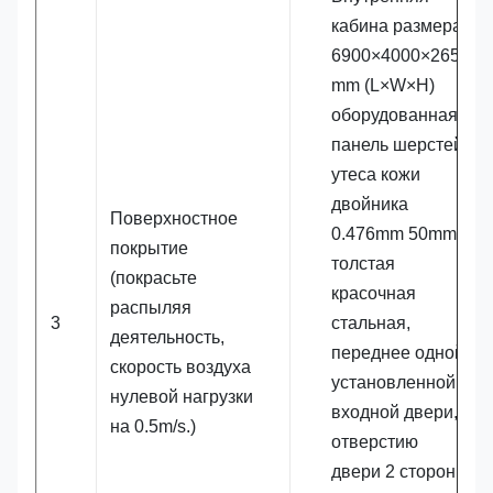
кабина размера
6900×4000×2650
mm (L×W×H)
оборудованная
панель шерстей
утеса кожи
двойника
Поверхностное
0.476mm 50mm
покрытие
толстая
(покрасьте
красочная
распыляя
3
стальная,
деятельность,
переднее одной
скорость воздуха
установленной
нулевой нагрузки
входной двери,
на 0.5m/s.)
отверстию
двери 2 сторон с