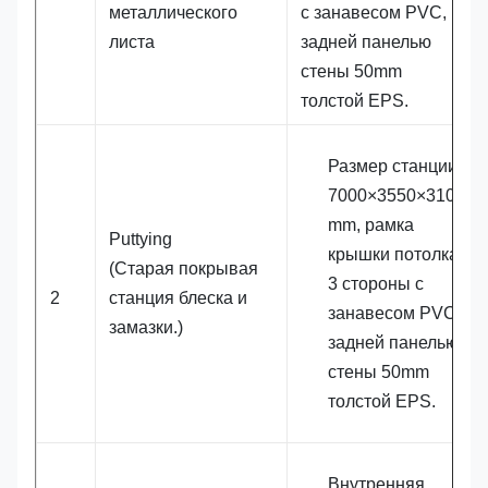
металлического
с занавесом PVC,
листа
задней панелью
стены 50mm
толстой EPS.
Размер станции:
7000×3550×3100
mm, рамка
Puttying
крышки потолка,
(Старая покрывая
3 стороны с
2
станция блеска и
занавесом PVC,
замазки.)
задней панелью
стены 50mm
толстой EPS.
Внутренняя