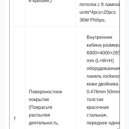
и крышки.)
потолок с 8 лампой
units*4pcs=20pcs
36W Philips;
Внутренняя
кабина размера
6900×4000×2650
mm (L×W×H)
оборудованная
панель rockwool
кожи двойника
Поверхностное
0.476mm 50mm
покрытие
толстая
(Покрасьте
красочная
распыляя
стальная,
7
деятельность,
переднее одной