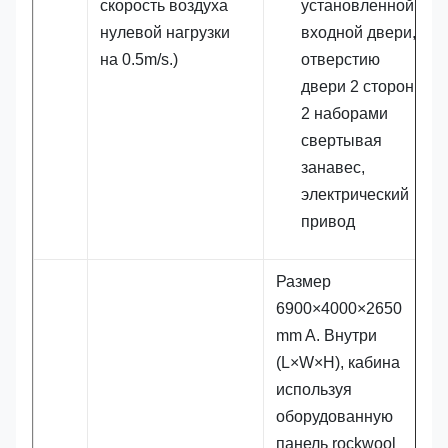
скорость воздуха
установленной
нулевой нагрузки
входной двери,
на 0.5m/s.)
отверстию
двери 2 сторон с
2 наборами
свертывая
занавес,
электрический
привод
Размер
6900×4000×2650
mm A. Внутри
(L×W×H), кабина
используя
оборудованную
панель rockwool