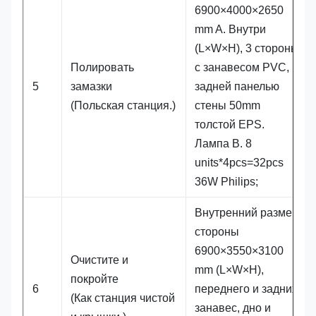
6900×4000×2650
mm A. Внутри
(L×W×H), 3 стороны
Полировать
с занавесом PVC,
5
замазки
задней панелью
(Польская станция.)
стены 50mm
толстой EPS.
Лампа B. 8
units*4pcs=32pcs
36W Philips;
Внутренний размер
стороны
6900×3550×3100
Очистите и
mm (L×W×H),
покройте
6
переднего и задних
(Как станция чистой
занавес, дно и