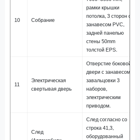
рамки крышки
потолка, 3 сторон с
10
Собрание
занавесом PVC,
задней панелью
стены 50mm
толстой EPS.
Отверстие боковой
двери с занавесом
Электрическая
завальцовки 3
11
свертывая дверь
наборов,
электрическим
приводом.
След согласно со
строка 41,3,
След
оборудованный