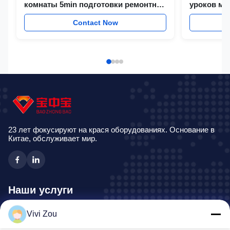
комнаты 5min подготовки ремонтной
уроков ме
мастерской автоматические
станции б
Contact Now
автомобил
23 лет фокусируют на крася оборудованиях. Основание в
Китае, обслуживает мир.
Наши услуги
Vivi Zou
Производственная линия картины корабля