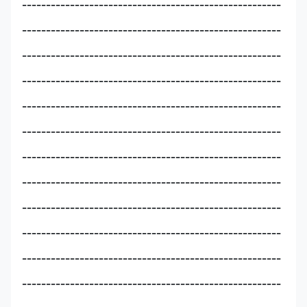
------------------------------------------------------
------------------------------------------------------
------------------------------------------------------
------------------------------------------------------
------------------------------------------------------
------------------------------------------------------
------------------------------------------------------
------------------------------------------------------
------------------------------------------------------
------------------------------------------------------
------------------------------------------------------
------------------------------------------------------