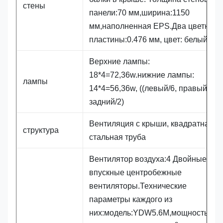
стены
панели:70 мм,ширина:1150
мм,наполненная EPS.Два цветные
пластины:0.476 мм, цвет: белый
Верхние лампы:
18*4=72,36w.нижние лампы:
лампы
14*4=56,36w, ((левый/6, правый/6,
задний/2)
Вентиляция с крыши, квадратная
структура
стальная труба
Вентилятор воздуха:4 Двойные
впускные центробежные
вентиляторы.Технические
параметры каждого из
них:модель:YDW5.6M,мощность:5.5