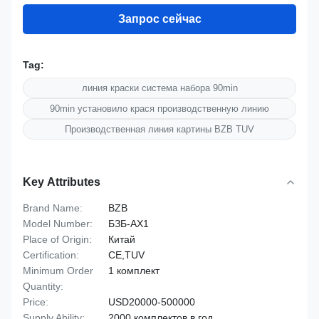
Запрос сейчас
Tag:
линия краски система набора 90min
90min установило крася производственную линию
Производственная линия картины BZB TUV
Key Attributes
Brand Name:
BZB
Model Number:
БЗБ-AX1
Place of Origin:
Китай
Certification:
CE,TUV
Minimum Order
1 комплект
Quantity:
Price:
USD20000-500000
Supply Ability:
2000 комплектов в год