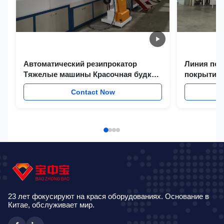
Автоматический резипрокатор
Линия по
Тяжелые машины Красочная будка
покрытием
для плавного движения Оружей для
тяжелой 
Contact Now
покрытия порошком
23 лет фокусируют на крася оборудованиях. Основание в
Китае, обслуживает мир.