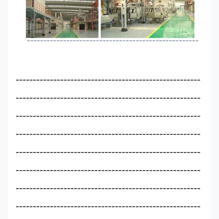
------------------------------------------------------
------------------------------------------------------
------------------------------------------------------
------------------------------------------------------
------------------------------------------------------
------------------------------------------------------
------------------------------------------------------
------------------------------------------------------