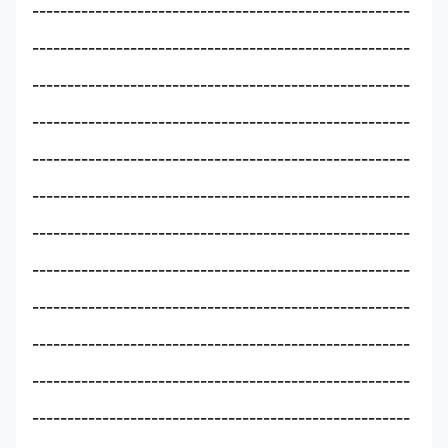
------------------------------------------------------
------------------------------------------------------
------------------------------------------------------
------------------------------------------------------
------------------------------------------------------
------------------------------------------------------
------------------------------------------------------
------------------------------------------------------
------------------------------------------------------
------------------------------------------------------
------------------------------------------------------
------------------------------------------------------