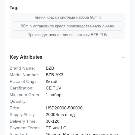
Tag:
линия краски система набора 90min
90min установило крася производственную линию
Производственная линия картины BZB TUV
Key Attributes
Brand Name:
BZB
Model Number:
BZB-AX3
Place of Origin:
Китай
Certification:
CE,TUV
Minimum Order
1 набор
Quantity:
Price:
USD20000-500000
Supply Ability:
2000Sets в год
Delivery Time:
30-120
Payment Terms:
TT или LC
Standard
Экспорт Pacakge или пакет металла