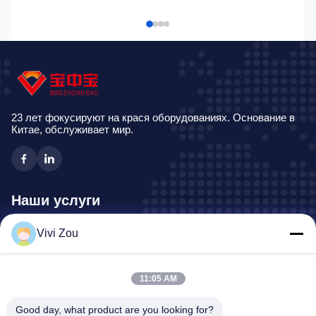
23 лет фокусируют на крася оборудованиях. Основание в
Китае, обслуживает мир.
Наши услуги
Vivi Zou
Производственная линия картины корабля
Автомобильная линия краски
Автоматическая линия краски металлического листа
11:05 AM
Будочка брызг тележки
Good day, what product are you looking for?
Будочка брызг автобуса